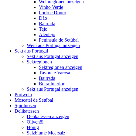
Weinregionen anzeigen
Vinho Verde
Porto e Douro
Dão
Bairrada
Tejo
Alentejo
Península de Setúbal
Wein aus Portugal anzeigen
Sekt aus Portugal
Sekt aus Portugal anzeigen
Sektregionen
Sektregionen anzeigen
Távora e Varosa
Bairrada
Beira Interior
Sekt aus Portugal anzeigen
Portwein
Moscatel de Setúbal
Spirituosen
Delikatessen
Delikatessen anzeigen
Olivenöl
Honig
Salzblume Meersalz