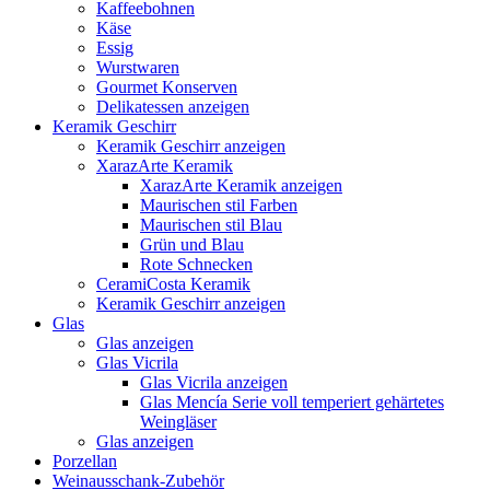
Kaffeebohnen
Käse
Essig
Wurstwaren
Gourmet Konserven
Delikatessen anzeigen
Keramik Geschirr
Keramik Geschirr anzeigen
XarazArte Keramik
XarazArte Keramik anzeigen
Maurischen stil Farben
Maurischen stil Blau
Grün und Blau
Rote Schnecken
CeramiCosta Keramik
Keramik Geschirr anzeigen
Glas
Glas anzeigen
Glas Vicrila
Glas Vicrila anzeigen
Glas Mencía Serie voll temperiert gehärtetes
Weingläser
Glas anzeigen
Porzellan
Weinausschank-Zubehör