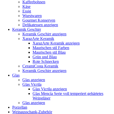
Kaffeebohnen
Käse
Essig
Wurstwaren
Gourmet Konserven
Delikatessen anzeigen
Keramik Geschirr
Keramik Geschirr anzeigen
XarazArte Keramik
XarazArte Keramik anzeigen
Maurischen stil Farben
Maurischen stil Blau
Grün und Blau
Rote Schnecken
CeramiCosta Keramik
Keramik Geschirr anzeigen
Glas
Glas anzeigen
Glas Vicrila
Glas Vicrila anzeigen
Glas Mencía Serie voll temperiert gehärtetes
Weingläser
Glas anzeigen
Porzellan
Weinausschank-Zubehör