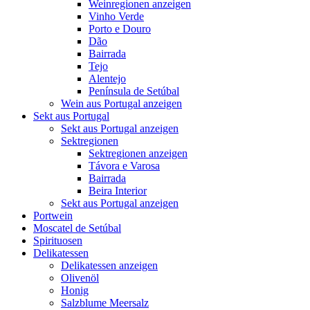
Weinregionen anzeigen
Vinho Verde
Porto e Douro
Dão
Bairrada
Tejo
Alentejo
Península de Setúbal
Wein aus Portugal anzeigen
Sekt aus Portugal
Sekt aus Portugal anzeigen
Sektregionen
Sektregionen anzeigen
Távora e Varosa
Bairrada
Beira Interior
Sekt aus Portugal anzeigen
Portwein
Moscatel de Setúbal
Spirituosen
Delikatessen
Delikatessen anzeigen
Olivenöl
Honig
Salzblume Meersalz