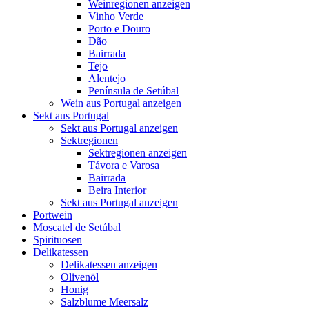
Weinregionen anzeigen
Vinho Verde
Porto e Douro
Dão
Bairrada
Tejo
Alentejo
Península de Setúbal
Wein aus Portugal anzeigen
Sekt aus Portugal
Sekt aus Portugal anzeigen
Sektregionen
Sektregionen anzeigen
Távora e Varosa
Bairrada
Beira Interior
Sekt aus Portugal anzeigen
Portwein
Moscatel de Setúbal
Spirituosen
Delikatessen
Delikatessen anzeigen
Olivenöl
Honig
Salzblume Meersalz