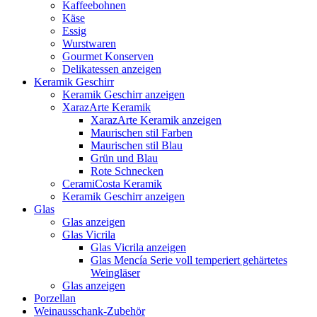
Kaffeebohnen
Käse
Essig
Wurstwaren
Gourmet Konserven
Delikatessen anzeigen
Keramik Geschirr
Keramik Geschirr anzeigen
XarazArte Keramik
XarazArte Keramik anzeigen
Maurischen stil Farben
Maurischen stil Blau
Grün und Blau
Rote Schnecken
CeramiCosta Keramik
Keramik Geschirr anzeigen
Glas
Glas anzeigen
Glas Vicrila
Glas Vicrila anzeigen
Glas Mencía Serie voll temperiert gehärtetes
Weingläser
Glas anzeigen
Porzellan
Weinausschank-Zubehör