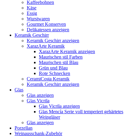
Kaffeebohnen
Käse
Essig
Wurstwaren
Gourmet Konserven
Delikatessen anzeigen
Keramik Geschirr
Keramik Geschirr anzeigen
XarazArte Keramik
XarazArte Keramik anzeigen
Maurischen stil Farben
Maurischen stil Blau
Grün und Blau
Rote Schnecken
CeramiCosta Keramik
Keramik Geschirr anzeigen
Glas
Glas anzeigen
Glas Vicrila
Glas Vicrila anzeigen
Glas Mencía Serie voll temperiert gehärtetes
Weingläser
Glas anzeigen
Porzellan
Weinausschank-Zubehör