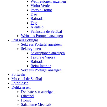
Weinregionen anzeigen
Vinho Verde
Porto e Douro
Dão
Bairrada
Tejo
Alentejo
Península de Setúbal
Wein aus Portugal anzeigen
Sekt aus Portugal
Sekt aus Portugal anzeigen
Sektregionen
Sektregionen anzeigen
Távora e Varosa
Bairrada
Beira Interior
Sekt aus Portugal anzeigen
Portwein
Moscatel de Setúbal
Spirituosen
Delikatessen
Delikatessen anzeigen
Olivenöl
Honig
Salzblume Meersalz