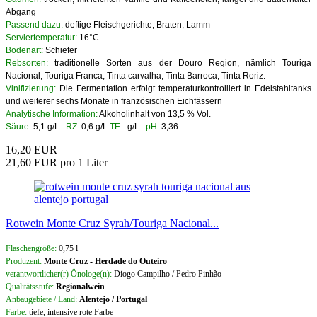
Abgang
Passend dazu:
deftige Fleischgerichte, Braten, Lamm
Serviertemperatur:
16°C
Bodenart:
Schiefer
Rebsorten:
traditionelle Sorten aus der Douro Region, nämlich Touriga
Nacional, Touriga Franca, Tinta carvalha, Tinta Barroca, Tinta Roriz.
Vinifizierung:
Die Fermentation erfolgt temperaturkontrolliert in Edelstahltanks
und weiterer sechs Monate in französischen Eichfässern
Analytische Information:
Alkoholinhalt von 13,5 % Vol.
Säure:
5,1 g/L
RZ:
0,6 g/L
TE:
-g/L
pH:
3,36
16,20 EUR
21,60 EUR pro 1 Liter
Rotwein Monte Cruz Syrah/Touriga Nacional...
Flaschengröße:
0,75 l
Produzent:
Monte Cruz - Herdade do Outeiro
verantwortlicher(r) Önologe(n):
Diogo Campilho / Pedro Pinhão
Qualitätsstufe:
Regionalwein
Anbaugebiete / Land:
Alentejo / Portugal
Farbe:
tiefe, intensive rote Farbe