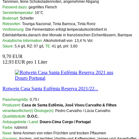
Tanninen, feine Schokoladennoten, angenehmer Abgang
Passend dazu:
gegrilltes Fleisch
Serviertemperatur:
16°C
Bodenart:
Schiefer
Rebsorten:
Touriga Nacional, Tinta Barroca, Tinta Roriz
Vinifizierung:
Die Fermentation erfolgt temperaturkontrolliert in
Edelstahltanks,danach drei Monate in französischen Eichenfässern, Barrique
Analytische Information:
Alkoholinhalt von 13,4 % Vol.
Säure:
5,4 g/L RZ: 07 g/L
TE:
41 g/L pH: 3,60
9,70 EUR
12,93 EUR pro 1 Liter
Rotwein Casa Santa Eufémia Reserva 2021/22...
Flaschengröße:
0,75 l
Produzent:
Casa de Santa Eufémia, José Viseu Carvalho & Filhos
verantwortlicher(r) Önologe(n):
Pedro Carvalho / Lúcia Carvalho
Qualitätsstufe:
D.O.C.
Anbaugebiete / Land:
Douro-Cima Corgo / Portugal
Farbe:
rubinrot
Nase:
feine Aromen von roten Früchten und trocken Pflaumen
Gaumen:
trocken, mit leichten Vanille-und Kaffeenoten; langer und dauerhafter