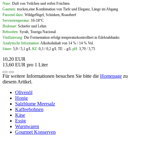
Nase:
Duft von Veilchen und reifen Früchten
Gaumen:
trocken,eine Kombination von Tiefe und Eleganz, Länge im Abgang
Passend dazu:
Wildgeflügel, Schinken, Roastbeef
Serviertemperatur:
16-18°C
Bodenart:
Schiefer und Lehm
Rebsorten:
Syrah, Touriga Nacional
Vinifizierung:
Die Fermentation erfolgt temperaturkontrolliert in Edelstahltanks
Analytische Information:
Alkoholinhalt von 14 % / 14 % Vol.
Säure:
5,9 / 5,1 g/L
RZ:
0,3 / 0,2 g/L TE: - g/L
pH:
3,70 / 3,75
10,20 EUR
13,60 EUR pro 1 Liter
Für weitere Informationen besuchen Sie bitte die
Homepage
zu
diesem Artikel.
Olivenöl
Honig
Salzblume Meersalz
Kaffeebohnen
Käse
Essig
Wurstwaren
Gourmet Konserven