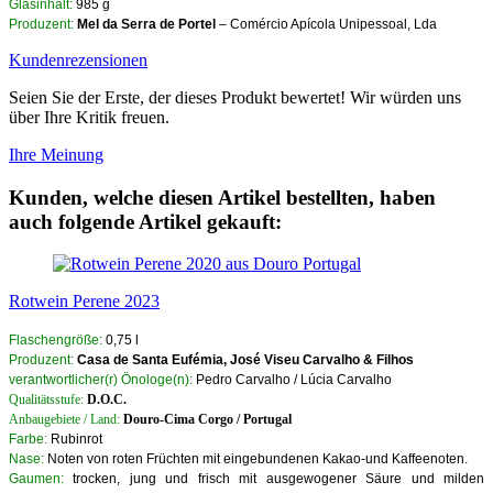
Glasinhalt:
985 g
Produzent:
Mel da Serra de Portel
– Comércio Apícola Unipessoal, Lda
Kundenrezensionen
Seien Sie der Erste, der dieses Produkt bewertet! Wir würden uns
über Ihre Kritik freuen.
Ihre Meinung
Kunden, welche diesen Artikel bestellten, haben
auch folgende Artikel gekauft:
Rotwein Perene 2023
Flaschengröße:
0,75 l
Produzent:
Casa de Santa Eufémia, José Viseu Carvalho & Filhos
verantwortlicher(r) Önologe(n):
Pedro Carvalho / Lúcia Carvalho
Qualitätsstufe:
D.O.C.
Anbaugebiete / Land:
Douro-Cima Corgo / Portugal
Farbe:
Rubinrot
Nase:
Noten von roten Früchten mit eingebundenen Kakao-und Kaffeenoten.
Gaumen:
trocken, jung und frisch mit ausgewogener Säure und milden