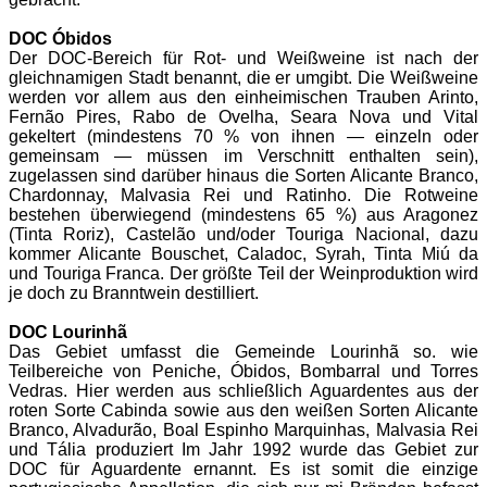
DOC Óbidos
Der DOC-Bereich für Rot- und Weißweine ist nach der
gleichnamigen Stadt benannt, die er umgibt. Die Weißweine
werden vor allem aus den einheimischen Trauben Arinto,
Fernão Pires, Rabo de Ovelha, Seara Nova und Vital
gekeltert (mindestens 70 % von ihnen — einzeln oder
gemeinsam — müssen im Verschnitt enthalten sein),
zugelassen sind darüber hinaus die Sorten Alicante Branco,
Chardonnay, Malvasia Rei und Ratinho. Die Rotweine
bestehen überwiegend (mindestens 65 %) aus Aragonez
(Tinta Roriz), Castelão und/oder Touriga Nacional, dazu
kommer Alicante Bouschet, Caladoc, Syrah, Tinta Miú da
und Touriga Franca. Der größte Teil der Weinproduktion wird
je doch zu Branntwein destilliert.
DOC Lourinhã
Das Gebiet umfasst die Gemeinde Lourinhã so. wie
Teilbereiche von Peniche, Óbidos, Bombarral und Torres
Vedras. Hier werden aus schließlich Aguardentes aus der
roten Sorte Cabinda sowie aus den weißen Sorten Alicante
Branco, Alvadurão, Boal Espinho Marquinhas, Malvasia Rei
und Tália produziert Im Jahr 1992 wurde das Gebiet zur
DOC für Aguardente ernannt. Es ist somit die einzige