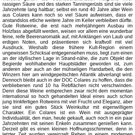
rassigen Säure und des starken Tanningerüsts sind sie viele
Jahrzehnte lang haltbar; selbst ein rund 40 Jahre alter Wein
aus Colares kann noch so viel Säure aufweisen, dass er
anstandslos etliche weitere Jahre im Keller verbleiben dürfte.
Gute Rotweine, die erst nach mehrjährigem Ausbau im
Holzfass abgefüllt werden, weisen vor allem eine wunderbar
feine, reife Beerenaromatik auf, mit Anklängen von Laub und
erdigen Noten, und präsentieren sich kraftvoll mit viel
Ausdruck. Weshalb diese frühere Kult-Region einem
ungewissen Schicksal entgegensehen muss, liegt zum einen
an der idyllischen Lage in Strand-nähe, die zum Objekt der
Begierde wohlhabender Hauptstädter geworden ist, zum
anderen aber auch an der mühseligen Handarbeit, die den
Winzern hier am windgepeitschten Atlantik abverlangt wird.
Dennoch bleibt auch in der DOC Colares zu hoffen, dass die
verbliebenen rund 10 ha Rebflächen nicht verschwinden.
Denn diese Weine entsprechen zwar nicht dem momentan
international so hoch gehandelten Ideal eines auch schon
jung trinkfertigen Rotweins mit viel Frucht und Eleganz, aber
sie sind ein gutes Stück Weinkultur mit eigenwilligem
Charakter. Ein Colares ist ein Wein mit ausgeprägter
Individualität, den man, heute gekauft, auch noch in ein paar
Jahrzehnten mit seinen Enkeln zusammen genießen kann.
Derzeit gibt es einen kleinen Hoffnungsschimmer, denn in
letzter Zeit wurden vereinzelt Reben in einem modernen