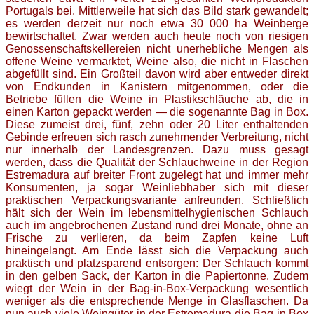
Portugals bei. Mittlerweile hat sich das Bild stark gewandelt;
es werden derzeit nur noch etwa 30 000 ha Weinberge
bewirtschaftet.
Zwar werden auch heute noch von riesigen
Genossenschaftskellereien nicht unerhebliche Mengen als
offene Weine vermarktet, Weine also, die nicht in Flaschen
abgefüllt sind. Ein Großteil davon wird aber entweder direkt
von Endkunden in Kanistern mitgenommen, oder die
Betriebe füllen die Weine in Plastikschläuche ab, die in
einen Karton gepackt werden — die sogenannte Bag in Box.
Diese zumeist drei, fünf, zehn oder 20 Liter enthaltenden
Gebinde erfreuen sich rasch zunehmender Verbreitung, nicht
nur innerhalb der Landesgrenzen. Dazu muss gesagt
werden, dass die Qualität der Schlauchweine in der Region
Estremadura auf breiter Front zugelegt hat und immer mehr
Konsumenten, ja sogar Weinliebhaber sich mit dieser
praktischen Verpackungsvariante anfreunden. Schließlich
hält sich der Wein im lebensmittelhygienischen Schlauch
auch im angebrochenen Zustand rund drei Monate, ohne an
Frische zu verlieren, da beim Zapfen keine Luft
hineingelangt. Am Ende lässt sich die Verpackung auch
praktisch und platzsparend entsorgen: Der Schlauch kommt
in den gelben Sack, der Karton in die Papiertonne. Zudem
wiegt der Wein in der Bag-in-Box-Verpackung wesentlich
weniger als die entsprechende Menge in Glasflaschen.
Da
nun auch viele Weingüter in der Estremadura die Bag in Box