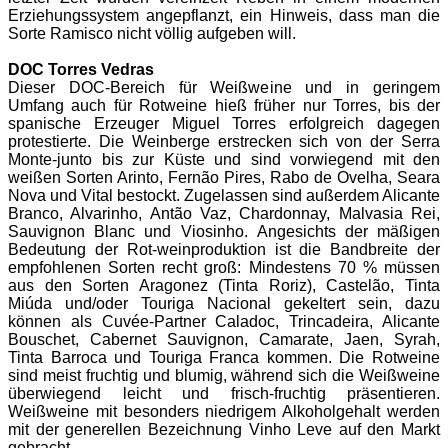
Erziehungssystem angepflanzt, ein Hinweis, dass man die
Sorte Ramisco nicht völlig aufgeben will.
DOC Torres Vedras
Dieser DOC-Bereich für Weißweine und in geringem
Umfang auch für Rotweine hieß früher nur Torres, bis der
spanische Erzeuger Miguel Torres erfolgreich dagegen
protestierte. Die Weinberge erstrecken sich von der Serra
Monte-junto bis zur Küste und sind vorwiegend mit den
weißen Sorten Arinto, Fernão Pires, Rabo de Ovelha, Seara
Nova und Vital bestockt. Zugelassen sind außerdem Alicante
Branco, Alvarinho, Antão Vaz, Chardonnay, Malvasia Rei,
Sauvignon Blanc und Viosinho.
Angesichts der mäßigen
Bedeutung der Rot-weinproduktion ist die Bandbreite der
empfohlenen Sorten recht groß: Mindestens 70 % müssen
aus den Sorten Aragonez (Tinta Roriz), Castelão, Tinta
Miúda und/oder Touriga Nacional gekeltert sein, dazu
können als Cuvée-Partner Caladoc, Trincadeira, Alicante
Bouschet, Cabernet Sauvignon, Camarate, Jaen, Syrah,
Tinta Barroca und Touriga Franca kommen. Die Rotweine
sind meist fruchtig und blumig, während sich die Weißweine
überwiegend leicht und frisch-fruchtig präsentieren.
Weißweine mit besonders niedrigem Alkoholgehalt werden
mit der generellen Bezeichnung Vinho Leve auf den Markt
gebracht.