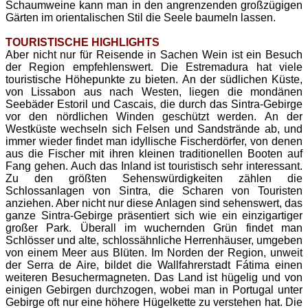
Schaumweine kann man in den angrenzenden großzügigen
Gärten im orientalischen Stil die Seele baumeln lassen.
TOURISTISCHE HIGHLIGHTS
Aber nicht nur für Reisende in Sachen Wein ist ein Besuch
der Region empfehlenswert. Die Estremadura hat viele
touristische Höhepunkte zu bieten. An der südlichen Küste,
von Lissabon aus nach Westen, liegen die mondänen
Seebäder Estoril und Cascais, die durch das Sintra-Gebirge
vor den nördlichen Winden geschützt werden. An der
Westküste wechseln sich Felsen und Sandstrände ab, und
immer wieder findet man idyllische Fischerdörfer, von denen
aus die Fischer mit ihren kleinen traditionellen Booten auf
Fang gehen. Auch das Inland ist touristisch sehr interessant.
Zu den größten Sehenswürdigkeiten zählen die
Schlossanlagen von Sintra, die Scharen von Touristen
anziehen. Aber nicht nur diese Anlagen sind sehenswert, das
ganze Sintra-Gebirge präsentiert sich wie ein einzigartiger
großer Park. Überall im wuchernden Grün findet man
Schlösser und alte, schlossähnliche Herrenhäuser, umgeben
von einem Meer aus Blüten. Im Norden der Region, unweit
der Serra de Aire, bildet die Wallfahrerstadt Fátima einen
weiteren Besuchermagneten.
Das Land ist hügelig und von
einigen Gebirgen durchzogen, wobei man in Portugal unter
Gebirge oft nur eine höhere Hügelkette zu verstehen hat. Die