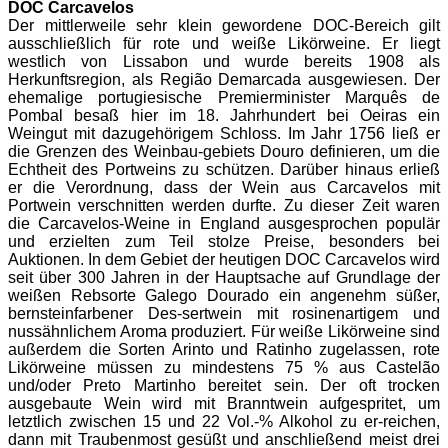
DOC Carcavelos
Der mittlerweile sehr klein gewordene DOC-Bereich gilt
ausschließlich für rote und weiße Likörweine. Er liegt
westlich von Lissabon und wurde bereits 1908 als
Herkunftsregion, als Região Demarcada ausgewiesen. Der
ehemalige portugiesische Premierminister Marquês de
Pombal besaß hier im 18. Jahrhundert bei Oeiras ein
Weingut mit dazugehörigem Schloss. Im Jahr 1756 ließ er
die Grenzen des Weinbau-gebiets Douro definieren, um die
Echtheit des Portweins zu schützen. Darüber hinaus erließ
er die Verordnung, dass der Wein aus Carcavelos mit
Portwein verschnitten werden durfte. Zu dieser Zeit waren
die Carcavelos-Weine in England ausgesprochen populär
und erzielten zum Teil stolze Preise, besonders bei
Auktionen.
In dem Gebiet der heutigen DOC Carcavelos wird
seit über 300 Jahren in der Hauptsache auf Grundlage der
weißen Rebsorte Galego Dourado ein angenehm süßer,
bernsteinfarbener Des-sertwein mit rosinenartigem und
nussähnlichem Aroma produziert. Für weiße Likörweine sind
außerdem die Sorten Arinto und Ratinho zugelassen, rote
Likörweine müssen zu mindestens 75 % aus Castelão
und/oder Preto Martinho bereitet sein. Der oft trocken
ausgebaute Wein wird mit Branntwein aufgespritet, um
letztlich zwischen 15 und 22 Vol.-% Alkohol zu er-reichen,
dann mit Traubenmost gesüßt und anschließend meist drei