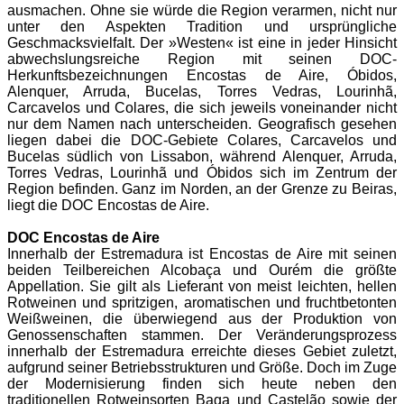
ausmachen. Ohne sie würde die Region verarmen, nicht nur
unter den Aspekten Tradition und ursprüngliche
Geschmacksvielfalt. Der »Westen« ist eine in jeder Hinsicht
abwechslungsreiche Region mit seinen DOC-
Herkunftsbezeichnungen Encostas de Aire, Óbidos,
Alenquer, Arruda, Bucelas, Torres Vedras, Lourinhã,
Carcavelos und Colares, die sich jeweils voneinander nicht
nur dem Namen nach unterscheiden. Geografisch gesehen
liegen dabei die DOC-Gebiete Colares, Carcavelos und
Bucelas südlich von Lissabon, während Alenquer, Arruda,
Torres Vedras, Lourinhã und Óbidos sich im Zentrum der
Region befinden. Ganz im Norden, an der Grenze zu Beiras,
liegt die DOC Encostas de Aire.
DOC Encostas de Aire
Innerhalb der Estremadura ist Encostas de Aire mit seinen
beiden Teilbereichen Alcobaça und Ourém die größte
Appellation. Sie gilt als Lieferant von meist leichten, hellen
Rotweinen und spritzigen, aromatischen und fruchtbetonten
Weißweinen, die überwiegend aus der Produktion von
Genossenschaften stammen. Der Veränderungsprozess
innerhalb der Estremadura erreichte dieses Gebiet zuletzt,
aufgrund seiner Betriebsstrukturen und Größe. Doch im Zuge
der Modernisierung finden sich heute neben den
traditionellen Rotweinsorten Baga und Castelão sowie der