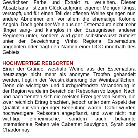
Gewächsen Farbe und Extrakt zu verleihen. Dieser
Absatzkanal ist zum Glück aufgrund eigener Mengen längst
verstopft, und für einen Teil der offenen Weine springen nun
andere Abnehmer ein, vor allem die ehemalige Kolonie
Angola. Doch geht der Wein aus der Estremadura nicht mehr
länger sang- und klanglos in den Erzeugnissen anderer
Regionen unter, sondern wird ganz selbstbewusst zumeist
unter der Bezeichnung Vinho Regional Estremadura
angeboten oder trägt den Namen einer DOC innerhalb des
Gebiets.
HOCHWERTIGE REBSORTEN
Einer der Gründe, weshalb Weine aus der Estremadura
heutzutage nicht mehr als anonyme Tropfen gehandelt
werden, liegt in der Neustrukturierung der Weinbauflächen.
Denn die wichtigste und durchgreifendste Veränderung in
der Region wurde im Bereich der Rebsorten vollzogen. Nach
und nach trennten sich die meisten Erzeuger von Sorten, die
zwar reichlich Ertrag brachten, jedoch unter dem Aspekt der
Qualität nur von geringer Bedeutung waren. Dafür wurden
hochwertigere Rebsorten angepflanzt, und zwar nicht nur
wichtige einheimische, sondern auch bekannte
internationale Reben wie Cabernet Sauvignon, Syrah oder
Chardonnay.