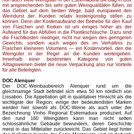
mit ansprechenden bis sehr guten Weinqualitäten füllen, ist
das Gebiet auf dem besten Wege, bald europaweit den
Weindurst der Kunden relativ kostengünstig stillen zu
können. Denn der Kostenaufwand der Betriebe für den Kauf
von Flaschen und Korken ist um einiges höher als der
Aufwand für das Abfüllen in die Plastikschläuche. Dazu sind
die Frachtkosten niedriger, nicht nur wegen des geringeren
Gewichts, sondern auch wegen des im Verhältnis zu
Flaschen kleineren Volumens — ein Kostenvorteil, den die
Weingüter in der Regel an die Kunden weitergeben.
Innerhalb einer bestimmten Kategorie von guten
Alltagsweinen bietet die neue Verpackung also nur Vorteile
für alle Beteiligten.
DOC Alenquer
Der DOC-Weinbaubereich Alenquer rund um die
gleichnamige Stadt befindet sich etwa 50 km nördlich von
Lissabon. Die Appellation gilt in qualitativer Hinsicht als die
wichtigste der Region; einige der bedeutendsten Marken
werden hier sowohl als DOC-Weine als auch unter der
Bezeichnung Vinho Regional Estremadura produziert. Auf
den rund 160 Weingütern kann man nicht selten
schlossähnliche Gebäude bewundern, deren Geschichte
meist in das Mittelalter zurückreicht. Das Gebiet liegt hinter