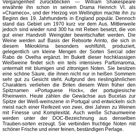
Vergangenheit zurückblicken — William Shakespeare
erwähnte ihn schon in seinem Drama Heinrich VI. als
»Charneco«, und der Herzog von Wellington machte ihn zu
Beginn des 19. Jahrhunderts in England populär. Dennoch
stand das Gebiet um 1970 kurz vor dem Aus. Mittlerweile
jedoch sind wieder rund 300 ha mit Reben besetzt, die von
gut einer Handvoll Weingüter bewirtschaftet werden. Die
Weine werden auf Basis der Rebsorte Arinto, die sich in
diesem Mikroklima besonders wohlfühlt, produziert,
gelegentlich um kleine Mengen der Sorten Sercial oder
Rabo de Ovelha ergänzt. Im Bukett dieser hochklassigen
Weißweine findet sich ein teils intensives Parfümaroma,
untermalt mit blumigen und zitronigen Noten. Sie besitzen
eine schöne Säure, die ihnen nicht nur in heißen Sommern
sehr gut zu Gesicht steht. Aufgrund des rieslingähnlichen
Charakters verliehen die Briten diesem Wein früher den
Spitznamen »Portuguese Hock«, der portugiesische
Rheinwein. Heute zählen die Gewächse aus Bucelas zur
Spitze der Weiß-weinszene in Portugal und entwickeln sich
meist nach einer Reifezeit von zwei, drei Jahren zu Weinen
mit Finesse und Komplexität.
Auch weiße Schaumweine
werden unter der DOC-Bezeichnung aus denselben
Trauben-sorten erzeugt. Sie verbinden fruchtige Noten mit
schöner Frische und einer feinen, beständigen Perlage.