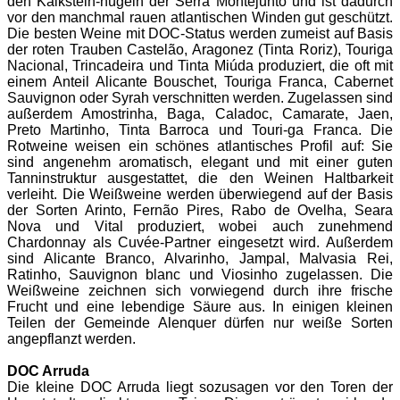
den Kalkstein-hügeln der Serra Montejunto und ist dadurch
vor den manchmal rauen atlantischen Winden gut geschützt.
Die besten Weine mit DOC-Status werden zumeist auf Basis
der roten Trauben Castelão, Aragonez (Tinta Roriz), Touriga
Nacional, Trincadeira und Tinta Miúda produziert, die oft mit
einem Anteil Alicante Bouschet, Touriga Franca, Cabernet
Sauvignon oder Syrah verschnitten werden. Zugelassen sind
außerdem Amostrinha, Baga, Caladoc, Camarate, Jaen,
Preto Martinho, Tinta Barroca und Touri-ga Franca. Die
Rotweine weisen ein schönes atlantisches Profil auf: Sie
sind angenehm aromatisch, elegant und mit einer guten
Tanninstruktur ausgestattet, die den Weinen Haltbarkeit
verleiht.
Die Weißweine werden überwiegend auf der Basis
der Sorten Arinto, Fernão Pires, Rabo de Ovelha, Seara
Nova und Vital produziert, wobei auch zunehmend
Chardonnay als Cuvée-Partner eingesetzt wird. Außerdem
sind Alicante Branco, Alvarinho, Jampal, Malvasia Rei,
Ratinho, Sauvignon blanc und Viosinho zugelassen. Die
Weißweine zeichnen sich vorwiegend durch ihre frische
Frucht und eine lebendige Säure aus. In einigen kleinen
Teilen der Gemeinde Alenquer dürfen nur weiße Sorten
angepflanzt werden.
DOC Arruda
Die kleine DOC Arruda liegt sozusagen vor den Toren der