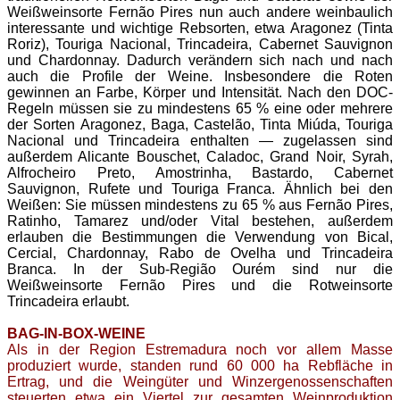
Weißweinsorte Fernão Pires nun auch andere weinbaulich
interessante und wichtige Rebsorten, etwa Aragonez (Tinta
Roriz), Touriga Nacional, Trincadeira, Cabernet Sauvignon
und Chardonnay. Dadurch verändern sich nach und nach
auch die Profile der Weine. Insbesondere die Roten
gewinnen an Farbe, Körper und Intensität. Nach den DOC-
Regeln müssen sie zu mindestens 65 % eine oder mehrere
der Sorten Aragonez, Baga, Castelão, Tinta Miúda, Touriga
Nacional und Trincadeira enthalten — zugelassen sind
außerdem Alicante Bouschet, Caladoc, Grand Noir, Syrah,
Alfrocheiro Preto, Amostrinha, Bastardo, Cabernet
Sauvignon, Rufete und Touriga Franca. Ähnlich bei den
Weißen: Sie müssen mindestens zu 65 % aus Fernão Pires,
Ratinho, Tamarez und/oder Vital bestehen, außerdem
erlauben die Bestimmungen die Verwendung von Bical,
Cercial, Chardonnay, Rabo de Ovelha und Trincadeira
Branca. In der Sub-Região Ourém sind nur die
Weißweinsorte Fernão Pires und die Rotweinsorte
Trincadeira erlaubt.
BAG-IN-BOX-WEINE
Als in der Region Estremadura noch vor allem Masse
produziert wurde, standen rund 60 000 ha Rebfläche in
Ertrag, und die Weingüter und Winzergenossenschaften
steuerten etwa ein Viertel zur gesamten Weinproduktion