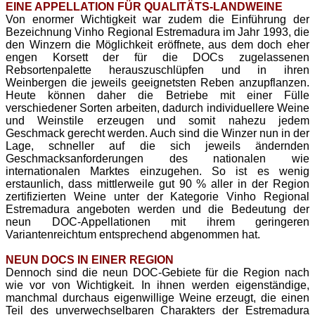
EINE APPELLATION FÜR QUALITÄTS-LANDWEINE
Von enormer Wichtigkeit war zudem die Einführung der
Bezeichnung Vinho Regional Estremadura im Jahr 1993, die
den Winzern die Möglichkeit eröffnete, aus dem doch eher
engen Korsett der für die DOCs zugelassenen
Rebsortenpalette herauszuschlüpfen und in ihren
Weinbergen die jeweils geeignetsten Reben anzupflanzen.
Heute können daher die Betriebe mit einer Fülle
verschiedener Sorten arbeiten, dadurch individuellere Weine
und Weinstile erzeugen und somit nahezu jedem
Geschmack gerecht werden. Auch sind die Winzer nun in der
Lage, schneller auf die sich jeweils ändernden
Geschmacksanforderungen des nationalen wie
internationalen Marktes einzugehen. So ist es wenig
erstaunlich, dass mittlerweile gut 90 % aller in der Region
zertifizierten Weine unter der Kategorie Vinho Regional
Estremadura angeboten werden und die Bedeutung der
neun DOC-Appellationen mit ihrem geringeren
Variantenreichtum entsprechend abgenommen hat.
NEUN DOCS IN EINER REGION
Dennoch sind die neun DOC-Gebiete für die Region nach
wie vor von Wichtigkeit. In ihnen werden eigenständige,
manchmal durchaus eigenwillige Weine erzeugt, die einen
Teil des unverwechselbaren Charakters der Estremadura