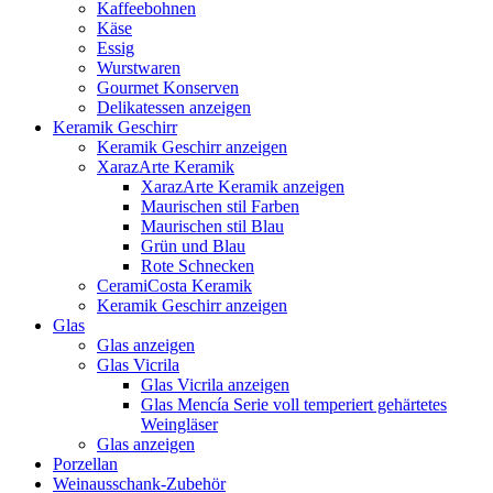
Kaffeebohnen
Käse
Essig
Wurstwaren
Gourmet Konserven
Delikatessen anzeigen
Keramik Geschirr
Keramik Geschirr anzeigen
XarazArte Keramik
XarazArte Keramik anzeigen
Maurischen stil Farben
Maurischen stil Blau
Grün und Blau
Rote Schnecken
CeramiCosta Keramik
Keramik Geschirr anzeigen
Glas
Glas anzeigen
Glas Vicrila
Glas Vicrila anzeigen
Glas Mencía Serie voll temperiert gehärtetes
Weingläser
Glas anzeigen
Porzellan
Weinausschank-Zubehör