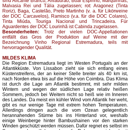
sind Alicante Branco, Alvadurão, Boal Espinho, Marquinhas,
Malvasia Rei und Tália zugelassen; rot: Aragonez (Tinta
Roriz), Baga, Castelão, Preto Martinho (v. a. für Likörweine
der DOC Carcavelos), Ramisco (v.a. für die DOC Colares),
Tinta Miúda, Touriga Nacional und Trincadeira. Für
Aguardentes der DOC Lourinhã ist Cabinda zugelassen.
Besonderheiten:
Trotz der vielen DOC-Appellationen
entfällt das Gros der Produktion auf Weine mit der
Bezeichnung Vinho Regional Estremadura, teils mit
hervorragender Qualität.
MILDES KLIMA
Die Region Estremadura liegt im Westen Portugals an der
Atlantikküste. Von Lissabon zieht sie sich entlang eines
Küstenstreifens, der an keiner Stelle breiter als 40 km ist,
nach Norden etwa bis auf die Höhe von Coimbra. Das Klima
ist durch die Lage am Atlantik bestimmt, mit sehr milden
Wintern und wegen der südlichen Lage relativ heißen
Sommern, jedoch bei Weitem nicht so heiß wie im Inneren
des Landes. Da meist ein kühler Wind vom Atlantik her weht,
gibt es nur wenige Tage mit extrem hohen Temperaturen.
Allerdings dringen auch die vom Ozean gelegentlich
herannahenden Stürme bis ins Hinterland vor, weshalb
einige Weinberge hinter Bambushainen vor den starken
Winden geschützt werden müssen. Dafür regnet es selbst im