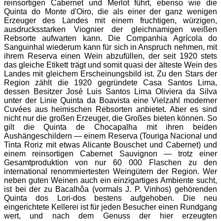
reinsortigen Cabernet und Merlot führt, ebenso wie die
Quinta do Monte d'Oiro, die als einer der ganz wenigen
Erzeuger des Landes mit einem fruchtigen, würzigen,
ausdrucksstarken Viognier der gleichnamigen weißen
Rebsorte aufwarten kann.
Die Companhia Agrícola do
Sanguinhal wiederum kann für sich in Anspruch nehmen, mit
ihrem Reserva einen Wein abzufüllen, der seit 1920 stets
das gleiche Etikett trägt und somit quasi der älteste Wein des
Landes mit gleichem Erscheinungsbild ist. Zu den Stars der
Region zählt die 1920 gegründete Casa Santos Lima,
dessen Besitzer José Luis Santos Lima Oliviera da Silva
unter der Linie Quinta da Boavista eine Vielzahl moderner
Cuvées aus heimischen Rebsorten anbietet. Aber es sind
nicht nur die großen Erzeuger, die Großes bieten können. So
gilt die Quinta de Chocapalha mit ihren beiden
Aushängeschildern — einem Reserva (Touriga Nacional und
Tinta Roriz mit etwas Alicante Bouschet und Cabernet) und
einem reinsortigen Cabernet Sauvignon — trotz einer
Gesamtproduktion von nur 60 000 Flaschen zu den
international renommiertesten Weingütern der Region. Wer
neben guten Weinen auch ein einzigartiges Ambiente sucht,
ist bei der zu Bacalhôa (vormals J. P. Vinhos) gehörenden
Quinta dos Lori-dos bestens aufgehoben. Die neu
eingerichtete Kellerei ist für jeden Besucher einen Rundgang
wert, und nach dem Genuss der hier erzeugten