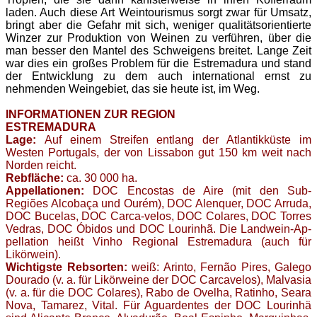
laden. Auch diese Art Weintourismus sorgt zwar für Umsatz,
bringt aber die Gefahr mit sich, weniger qualitätsorientierte
Winzer zur Produktion von Weinen zu verführen, über die
man besser den Mantel des Schweigens breitet. Lange Zeit
war dies ein großes Problem für die Estremadura und stand
der Entwicklung zu dem auch international ernst zu
nehmenden Weingebiet, das sie heute ist, im Weg.
INFORMATIONEN ZUR REGION
ESTREMADURA
Lage:
Auf einem Streifen entlang der Atlantikküste im
Westen Portugals, der von Lissabon gut 150 km weit nach
Norden reicht.
Rebfläche:
ca. 30 000 ha.
Appellationen:
DOC Encostas de Aire (mit den Sub-
Regiões Alcobaça und Ourém), DOC Alenquer, DOC Arruda,
DOC Bucelas, DOC Carca-velos, DOC Colares, DOC Torres
Vedras, DOC Óbidos und DOC Lourinhã. Die Landwein-Ap-
pellation heißt Vinho Regional Estremadura (auch für
Likörwein).
Wichtigste Rebsorten:
weiß: Arinto, Fernão Pires, Galego
Dourado (v. a. für Likörweine der DOC Carcavelos), Malvasia
(v. a. für die DOC Colares), Rabo de Ovelha, Ratinho, Seara
Nova, Tamarez, Vital. Für Aguardentes der DOC Lourinhä