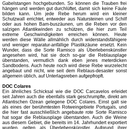
Gabelstangen hochgebunden. So können die Trauben frei
hängen und werden gut durchlüftet, damit sich keine Fäule
bilden kann. Um jede Rebe herum wird ein kleiner
Schutzwall errichtet, entweder aus Natursteinen und Schilf
oder aus hohen Bam-buszäunen, um die Reben vor den
salzigen Atlantikwinden zu schützen, die hier zum Teil
extreme Geschwindigkeiten erreichen können. Heute
werden diese Wälle allmählich durch widerstandsfähigere
und weniger reparatur-anfällige Plastikzäune ersetzt.
Kein
Wunder, dass die Sorte Ramisco als Überlebenskünstler
angesehen wird, hat sie doch so-gar die Reblausplage
überstanden, vermutlich dank eben jenes meterdicken
Sandbodens. Auch heute noch wird diese Rebe wurzelecht
angebaut und nicht, wie seit dem Reblaus-desaster sonst
allgemein üblich, auf Unterlagsreben aufgepfropft.
DOC Colares
Ein ähnliches Schicksal wie die DOC Carcavelos erleidet
seit Jahren auch die ebenfalls stark geschrumpfte, direkt am
Atlantischen Ozean gelegene DOC Colares. Einst galt sie
als eines der berühmtesten Rotweingebiete Portugals, und
die hier fast ausschließlich angebaute rote Sorte Ramisco
hat sogar die Reblausplage überstanden. Auch die Weine
aus diesem Gebiet, die bereits im 14. Jahrhundert exportiert
wurden, gelten als Überlebenskünstler. Aufgrund ihrer