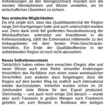
Anforderungen an den Weingeschmack mussten sich die
meisten Weinkellereien und Winzer umstellen, um ihr
wirtschaftliches Überleben zu sichern.
Neu entdeckte Möglichkeiten
Da erst zeigte sich, dass das Qualitätspotenzial der Region
lange Zeit brachgelegen hatte und auch unterschätzt worden
war. Denn dank einer tief greifenden Neustrukturierung der
Weinbauflächen, unterstützt von Investitionen in die
Kellerausstattung, zählt die Estremadura mittlerweile zu den
Anbaugebieten mit dem besten Preis-Geschmacks-
Verhältnis. Ein Ende der Qualitätsoffensive in der
aufstrebenden Region ist noch nicht abzusehen.
Neues Selbstbewusstsein
Tatsächlich haben neben dem erwachten Ehrgeiz alter und
neuer Winzer auch eine Reihe sinnvoller Änderungen
hinsichtlich des Ab-füllens zum einen sowie weinbaulicher
Vorschriften zum anderen dazu beigetragen, dass die
Region auf dem besten Weg ist, endlich auch international
wieder durchzustarten. Immerhin wurden schon im 19.
Jahrhundert viele Weine für den Export produziert.
Gleichzeitig — und auch noch einige Zeit danach — wurde
aber auch Fasswein in großen Mengen nach Frankreich
geliefert, um zum Beispiel in Bordeaux den dortigen