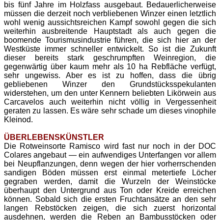
bis fünf Jahre im Holzfass ausgebaut.
Bedauerlicherweise
müssen die derzeit noch verbliebenen Winzer einen letztlich
wohl wenig aussichtsreichen Kampf sowohl gegen die sich
weiterhin ausbreitende Hauptstadt als auch gegen die
boomende Tourismusindustrie führen, die sich hier an der
Westküste immer schneller entwickelt. So ist die Zukunft
dieser bereits stark geschrumpften Weinregion, die
gegenwärtig über kaum mehr als 10 ha Rebfläche verfügt,
sehr ungewiss. Aber es ist zu hoffen, dass die übrig
gebliebenen Winzer den Grundstücksspekulanten
widerstehen, um den unter Kennern beliebten Likörwein aus
Carcavelos auch weiterhin nicht völlig in Vergessenheit
geraten zu lassen. Es wäre sehr schade um dieses vinophile
Kleinod.
ÜBERLEBENSKÜNSTLER
Die Rotweinsorte Ramisco wird fast nur noch in der DOC
Colares angebaut — ein aufwendiges Unterfangen vor allem
bei Neupflanzungen, denn wegen der hier vorherrschenden
sandigen Böden müssen erst einmal metertiefe Löcher
gegraben werden, damit die Wurzeln der Weinstöcke
überhaupt den Untergrund aus Ton oder Kreide erreichen
können.
Sobald sich die ersten Fruchtansätze an den sehr
langen Rebstöcken zeigen, die sich zuerst horizontal
ausdehnen, werden die Reben an Bambusstöcken oder