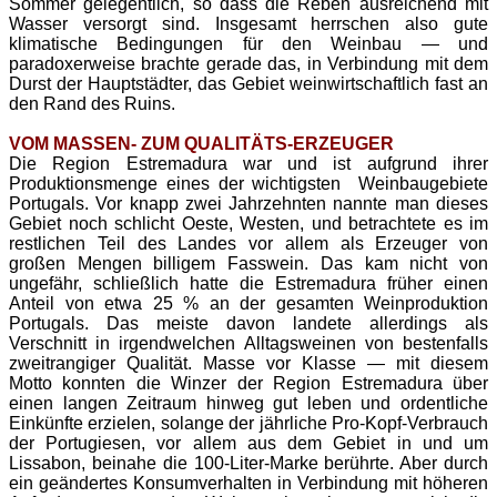
Sommer gelegentlich, so dass die Reben ausreichend mit
Wasser versorgt sind. Insgesamt herrschen also gute
klimatische Bedingungen für den Weinbau — und
paradoxerweise brachte gerade das, in Verbindung mit dem
Durst der Hauptstädter, das Gebiet weinwirtschaftlich fast an
den Rand des Ruins.
VOM MASSEN- ZUM QUALITÄTS-ERZEUGER
Die Region Estremadura war und ist aufgrund ihrer
Produktionsmenge eines der wichtigsten Weinbaugebiete
Portugals. Vor knapp zwei Jahrzehnten nannte man dieses
Gebiet noch schlicht Oeste, Westen, und betrachtete es im
restlichen Teil des Landes vor allem als Erzeuger von
großen Mengen billigem Fasswein. Das kam nicht von
ungefähr, schließlich hatte die Estremadura früher einen
Anteil von etwa 25 % an der gesamten Weinproduktion
Portugals. Das meiste davon landete allerdings als
Verschnitt in irgendwelchen Alltagsweinen von bestenfalls
zweitrangiger Qualität. Masse vor Klasse — mit diesem
Motto konnten die Winzer der Region Estremadura über
einen langen Zeitraum hinweg gut leben und ordentliche
Einkünfte erzielen, solange der jährliche Pro-Kopf-Verbrauch
der Portugiesen, vor allem aus dem Gebiet in und um
Lissabon, beinahe die 100-Liter-Marke berührte. Aber durch
ein geändertes Konsumverhalten in Verbindung mit höheren