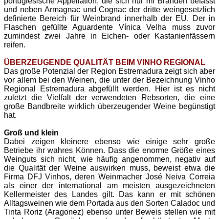
portugiesische Appellation, die sich nur mi Bränden befasst
und neben Armagnac und Cognac der dritte weingesetzlich
definierte Bereich für Weinbrand innerhalb der EU. Der in
Flaschen gefüllte Aguardente Vínica Velha muss zuvor
zumindest zwei Jahre in Eichen- oder Kastanienfässern
reifen.
ÜBERZEUGENDE QUALITÄT BEIM VINHO REGIONAL
Das große Potenzial der Region Estremadura zeigt sich aber
vor allem bei den Weinen, die unter der Bezeichnung Vinho
Regional Estremadura abgefüllt werden. Hier ist es nicht
zuletzt die Vielfalt der verwendeten Rebsorten, die eine
große Bandbreite wirklich überzeugender Weine begünstigt
hat.
Groß und klein
Dabei zeigen kleinere ebenso wie einige sehr große
Betriebe ihr wahres Können. Dass die enorme Größe eines
Weinguts sich nicht, wie häufig angenommen, negativ auf
die Qualität der Weine auswirken muss, beweist etwa die
Firma DFJ Vinhos, deren Weinmacher José Neiva Correia
als einer der international am meisten ausgezeichneten
Kellermeister des Landes gilt. Das kann er mit schönen
Alltagsweinen wie dem Portada aus den Sorten Caladoc und
Tinta Roriz (Aragonez) ebenso unter Beweis stellen wie mit