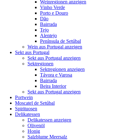
Weinregionen anzeigen
Vinho Verde
Porto e Douro
Dão
Bairrada
Tejo
Alentejo
Península de Setúbal
Wein aus Portugal anzeigen
Sekt aus Portugal
Sekt aus Portugal anzeigen
Sektregionen
Sektregionen anzeigen
Távora e Varosa
Bairrada
Beira Interior
Sekt aus Portugal anzeigen
Portwein
Moscatel de Setúbal
Spirituosen
Delikatessen
Delikatessen anzeigen
Olivenöl
Honig
Salzblume Meersalz