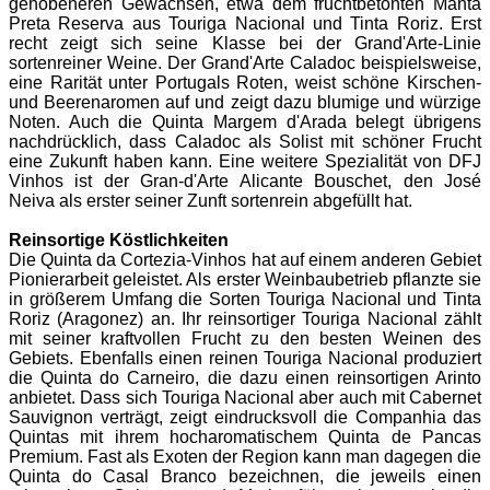
gehobeneren Gewächsen, etwa dem fruchtbetonten Manta
Preta Reserva aus Touriga Nacional und Tinta Roriz. Erst
recht zeigt sich seine Klasse bei der Grand'Arte-Linie
sortenreiner Weine. Der Grand'Arte Caladoc beispielsweise,
eine Rarität unter Portugals Roten, weist schöne Kirschen-
und Beerenaromen auf und zeigt dazu blumige und würzige
Noten. Auch die Quinta Margem d'Arada belegt übrigens
nachdrücklich, dass Caladoc als Solist mit schöner Frucht
eine Zukunft haben kann. Eine weitere Spezialität von DFJ
Vinhos ist der Gran-d'Arte Alicante Bouschet, den José
Neiva als erster seiner Zunft sortenrein abgefüllt hat.
Reinsortige Köstlichkeiten
Die Quinta da Cortezia-Vinhos hat auf einem anderen Gebiet
Pionierarbeit geleistet. Als erster Weinbaubetrieb pflanzte sie
in größerem Umfang die Sorten Touriga Nacional und Tinta
Roriz (Aragonez) an. Ihr reinsortiger Touriga Nacional zählt
mit seiner kraftvollen Frucht zu den besten Weinen des
Gebiets. Ebenfalls einen reinen Touriga Nacional produziert
die Quinta do Carneiro, die dazu einen reinsortigen Arinto
anbietet. Dass sich Touriga Nacional aber auch mit Cabernet
Sauvignon verträgt, zeigt eindrucksvoll die Companhia das
Quintas mit ihrem hocharomatischem Quinta de Pancas
Premium. Fast als Exoten der Region kann man dagegen die
Quinta do Casal Branco bezeichnen, die jeweils einen