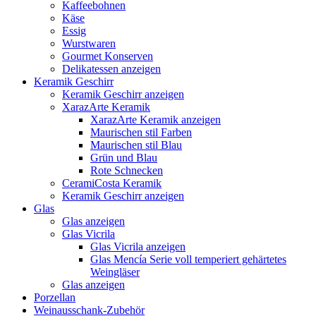
Kaffeebohnen
Käse
Essig
Wurstwaren
Gourmet Konserven
Delikatessen anzeigen
Keramik Geschirr
Keramik Geschirr anzeigen
XarazArte Keramik
XarazArte Keramik anzeigen
Maurischen stil Farben
Maurischen stil Blau
Grün und Blau
Rote Schnecken
CeramiCosta Keramik
Keramik Geschirr anzeigen
Glas
Glas anzeigen
Glas Vicrila
Glas Vicrila anzeigen
Glas Mencía Serie voll temperiert gehärtetes
Weingläser
Glas anzeigen
Porzellan
Weinausschank-Zubehör