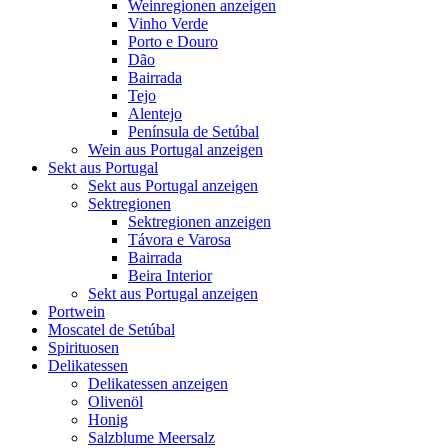
Weinregionen anzeigen
Vinho Verde
Porto e Douro
Dão
Bairrada
Tejo
Alentejo
Península de Setúbal
Wein aus Portugal anzeigen
Sekt aus Portugal
Sekt aus Portugal anzeigen
Sektregionen
Sektregionen anzeigen
Távora e Varosa
Bairrada
Beira Interior
Sekt aus Portugal anzeigen
Portwein
Moscatel de Setúbal
Spirituosen
Delikatessen
Delikatessen anzeigen
Olivenöl
Honig
Salzblume Meersalz