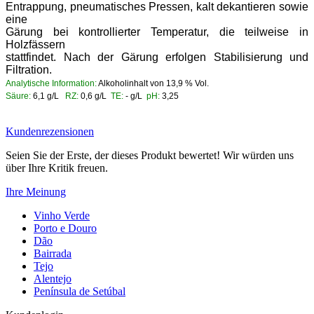
Entrappung, pneumatisches Pressen, kalt dekantieren sowie
eine
Gärung bei kontrollierter Temperatur, die teilweise in
Holzfässern
stattfindet. Nach der Gärung erfolgen Stabilisierung und
Filtration.
Analytische Information:
Alkoholinhalt von 13,9 % Vol.
Säure:
6,1 g/L
RZ:
0,6 g/L
TE:
- g/L
pH:
3,25
Kundenrezensionen
Seien Sie der Erste, der dieses Produkt bewertet! Wir würden uns
über Ihre Kritik freuen.
Ihre Meinung
Vinho Verde
Porto e Douro
Dão
Bairrada
Tejo
Alentejo
Península de Setúbal