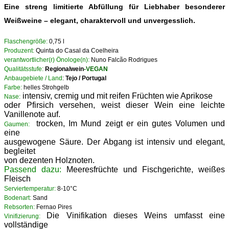
Eine streng limitierte Abfüllung für Liebhaber besonderer
Weißweine – elegant, charaktervoll und unvergesslich.
Flaschengröße:
0,75 l
Produzent:
Quinta do Casal da Coelheira
verantwortlicher(r) Önologe(n):
Nuno Falcão Rodrigues
Qualitätsstufe:
Regionalwein
-VEGAN
Anbaugebiete / Land
:
Tejo / Portugal
Farbe:
helles Strohgelb
intensiv, cremig und mit reifen Früchten wie Aprikose
Nase:
oder Pfirsich versehen, weist dieser Wein eine leichte
Vanillenote auf.
trocken, Im Mund zeigt er ein gutes Volumen und
Gaumen:
eine
ausgewogene Säure. Der Abgang ist intensiv und elegant,
begleitet
von dezenten Holznoten.
Passend dazu:
Meeresfrüchte und Fischgerichte, weißes
Fleisch
Serviertemperatur:
8-10°C
Bodenart:
Sand
Rebsorten:
Fernao Pires
Die Vinifikation dieses Weins umfasst eine
Vinifizierung:
vollständige