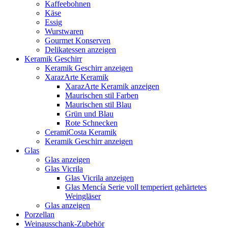
Kaffeebohnen
Käse
Essig
Wurstwaren
Gourmet Konserven
Delikatessen anzeigen
Keramik Geschirr
Keramik Geschirr anzeigen
XarazArte Keramik
XarazArte Keramik anzeigen
Maurischen stil Farben
Maurischen stil Blau
Grün und Blau
Rote Schnecken
CeramiCosta Keramik
Keramik Geschirr anzeigen
Glas
Glas anzeigen
Glas Vicrila
Glas Vicrila anzeigen
Glas Mencía Serie voll temperiert gehärtetes
Weingläser
Glas anzeigen
Porzellan
Weinausschank-Zubehör