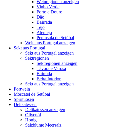
Weinregionen anzeigen
Vinho Verde
Porto e Douro
Dão
Bairrada
Tejo
Alentejo
Península de Setúbal
Wein aus Portugal anzeigen
Sekt aus Portugal
Sekt aus Portugal anzeigen
Sektregionen
Sektregionen anzeigen
Távora e Varosa
Bairrada
Beira Interior
Sekt aus Portugal anzeigen
Portwein
Moscatel de Setúbal
Spirituosen
Delikatessen
Delikatessen anzeigen
Olivenöl
Honig
Salzblume Meersalz