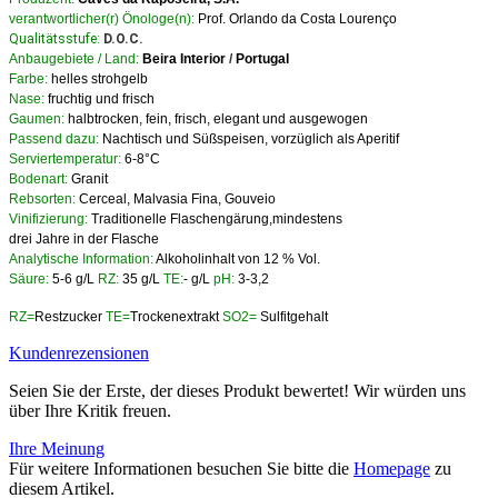
verantwortlicher(r) Önologe(n):
Prof. Orlando da Costa Lourenço
Qualitätsstufe:
D.O.C.
Anbaugebiete / Land:
Beira Interior
/
Portugal
Farbe:
helles strohgelb
Nase:
fruchtig und frisch
Gaumen:
halbtrocken, fein, frisch, elegant und ausgewogen
Passend dazu:
Nachtisch und Süßspeisen, vorzüglich als Aperitif
Serviertemperatur:
6-8°C
Bodenart:
Granit
Rebsorten:
Cerceal, Malvasia Fina, Gouveio
Vinifizierung:
Traditionelle Flaschengärung,mindestens
drei Jahre in der Flasche
Analytische Information:
Alkoholinhalt von 12 % Vol.
Säure:
5-6 g/L
RZ:
35 g/L
TE:
- g/L
pH:
3-3,2
RZ=
Restzucker
TE=
Trockenextrakt
SO2=
Sulfitgehalt
Kundenrezensionen
Seien Sie der Erste, der dieses Produkt bewertet! Wir würden uns
über Ihre Kritik freuen.
Ihre Meinung
Für weitere Informationen besuchen Sie bitte die
Homepage
zu
diesem Artikel.