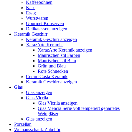
Kaffeebohnen
Käse
Essig
Wurstwaren
Gourmet Konserven
Delikatessen anzeigen
Keramik Geschirr
Keramik Geschirr anzeigen
XarazArte Keramik
XarazArte Keramik anzeigen
Maurischen stil Farben
Maurischen stil Blau
Grün und Blau
Rote Schnecken
CeramiCosta Keramik
Keramik Geschirr anzeigen
Glas
Glas anzeigen
Glas Vicrila
Glas Vicrila anzeigen
Glas Mencía Serie voll temperiert gehärtetes
Weingläser
Glas anzeigen
Porzellan
Weinausschank-Zubehör