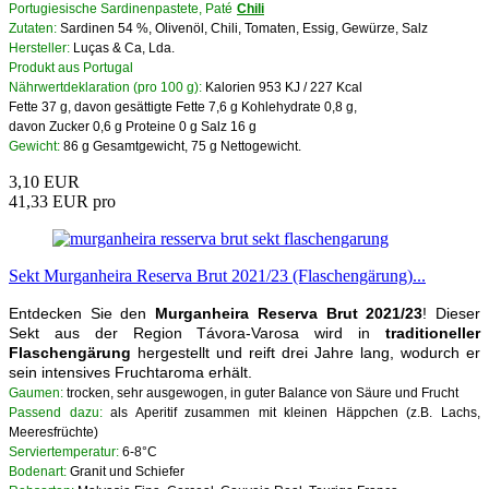
Portugiesische Sardinenpastete, Paté
Chili
Zutaten:
Sardinen 54 %, Olivenöl, Chili, Tomaten, Essig, Gewürze, Salz
Hersteller:
Luças & Ca, Lda.
Produkt aus Portugal
Nährwertdeklaration (pro 100 g):
Kalorien 953 KJ / 227 Kcal
Fette 37 g, davon gesättigte Fette 7,6 g Kohlehydrate 0,8 g,
davon Zucker 0,6 g Proteine 0 g Salz 16 g
Gewicht:
86 g Gesamtgewicht, 75 g Nettogewicht.
3,10 EUR
41,33 EUR pro
Sekt Murganheira Reserva Brut 2021/23 (Flaschengärung)...
Entdecken Sie den
Murganheira Reserva Brut 2021/23
! Dieser
Sekt aus der Region Távora-Varosa wird in
traditioneller
Flaschengärung
hergestellt und reift drei Jahre lang, wodurch er
sein intensives Fruchtaroma erhält.
Gaumen:
trocken, sehr ausgewogen, in guter Balance von Säure und Frucht
Passend dazu:
als Aperitif zusammen mit kleinen Häppchen (z.B. Lachs,
Meeresfrüchte)
Serviertemperatur:
6-8°C
Bodenart:
Granit und Schiefer