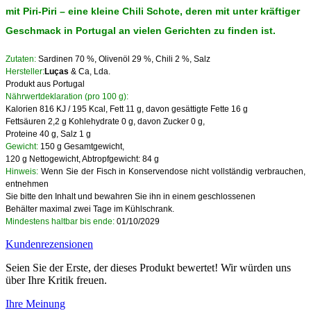
mit Piri-Piri – eine kleine Chili Schote, deren mit unter kräftiger
Geschmack in Portugal an vielen Gerichten zu finden ist.
Zutaten:
Sardinen 70 %, Olivenöl 29 %, Chili 2 %, Salz
Hersteller:
Luças
&
Ca, Lda.
Produkt aus Portugal
Nährwertdeklaration (pro 100 g):
Kalorien 816 KJ / 195 Kcal, Fett 11 g, davon gesättigte Fette 16 g
Fettsäuren 2,2 g Kohlehydrate 0 g, davon Zucker 0 g,
Proteine 40 g, Salz 1 g
Gewicht:
150 g Gesamtgewicht,
120 g Nettogewicht, Abtropfgewicht: 84 g
Hinweis:
Wenn Sie der Fisch in Konservendose
nicht vollständig verbrauchen,
entnehmen
Sie bitte den Inhalt und bewahren Sie ihn in einem geschlossenen
Behälter maximal zwei Tage im Kühlschrank.
Mindestens haltbar bis ende:
01/10/2029
Kundenrezensionen
Seien Sie der Erste, der dieses Produkt bewertet! Wir würden uns
über Ihre Kritik freuen.
Ihre Meinung