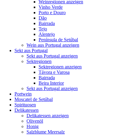
Weinregionen anzeigen
Vinho Verde
Porto e Douro
Dão
Bairrada
Tejo
Alentejo
Península de Setúbal
Wein aus Portugal anzeigen
Sekt aus Portugal
Sekt aus Portugal anzeigen
Sektregionen
Sektregionen anzeigen
Távora e Varosa
Bairrada
Beira Interior
Sekt aus Portugal anzeigen
Portwein
Moscatel de Setúbal
Spirituosen
Delikatessen
Delikatessen anzeigen
Olivenöl
Honig
Salzblume Meersalz