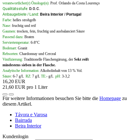
verantwortlicher(r) Önologe(n):
Prof. Orlando da Costa Lourenço
Qualitätsstufe:
D.O.C.
Anbaugebiete / Land:
Beira Interior
/
Portugal
Farbe:
helles strohgelb
Nase:
fruchtig und reif
Gaumen:
trocken, fein, fruchtig und ausbalanciert Säure
Passend dazu:
Braten
Serviertemperatur:
6-8°C
Bodenart:
Granit
Rebsorten:
Chardonnay und Cerceal
Vinifizierung:
Traditionelle Flaschengärung, der
Sekt reift
mindestens sieben in der Flasche.
Analytische Information:
Alkoholinhalt von 13 % Vol.
Säure:
6-7 g/L
RZ:
7 g/L
TE:
- g/L
pH:
3-3,2
16,20 EUR
21,60 EUR pro 1 Liter
Für weitere Informationen besuchen Sie bitte die
Homepage
zu
diesem Artikel.
Távora e Varosa
Bairrada
Beira Interior
Kundenlogin