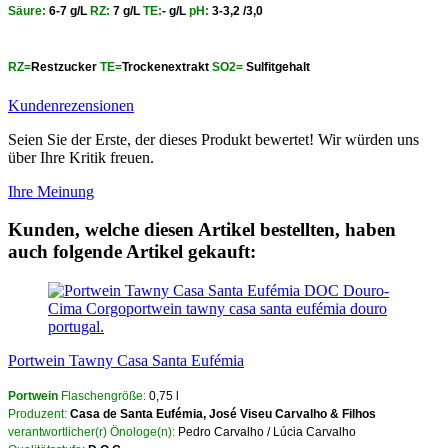
Säure:
6-7 g/L
RZ:
7 g/L
TE:
- g/L
pH:
3-3,2 /3,0
RZ=
Restzucker
TE=
Trockenextrakt
SO2=
Sulfitgehalt
Kundenrezensionen
Seien Sie der Erste, der dieses Produkt bewertet! Wir würden uns
über Ihre Kritik freuen.
Ihre Meinung
Kunden, welche diesen Artikel bestellten, haben
auch folgende Artikel gekauft:
Portwein Tawny Casa Santa Eufémia
Portwein
Flaschengröße:
0,75 l
Produzent:
Casa de Santa Eufémia, José Viseu Carvalho & Filhos
verantwortlicher(r) Önologe(n):
Pedro Carvalho / Lúcia Carvalho