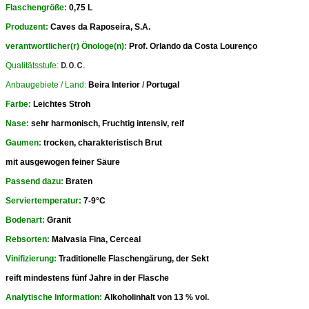
Flaschengröße:
0,75 L
Produzent:
Caves da Raposeira, S.A.
verantwortlicher(r) Önologe(n):
Prof. Orlando da Costa Lourenço
Qualitätsstufe:
D.O.C.
Anbaugebiete / Land:
Beira Interior
/
Portugal
Farbe:
Leichtes Stroh
Nase:
sehr harmonisch, Fruchtig intensiv, reif
Gaumen:
trocken, charakteristisch Brut
mit ausgewogen feiner Säure
Passend dazu:
Braten
Serviertemperatur:
7-9°C
Bodenart:
Granit
Rebsorten:
Malvasia Fina, Cerceal
Vinifizierung:
Traditionelle
Flaschengärung
, der Sekt
reift mindestens fünf Jahre in der Flasche
Analytische Information:
Alkoholinhalt von 13 % vol.