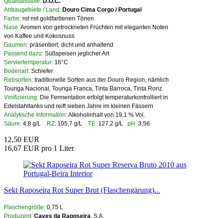
Qualitätsstufe:
D.O.C.
Anbaugebiete / Land:
Douro Cima Corgo / Portugal
Farbe:
rot mit goldfarbenen Tönen
Nase:
Aromen von getrockneten Früchten mit eleganten Noten
von Kaffee und Kokosnuss
Gaumen:
präsentiert, dicht und anhaltend
Passend dazu:
Süßspeisen jeglicher Art
Serviertemperatur:
16°C
Bodenart:
Schiefer
Rebsorten:
traditionelle Sorten aus der Douro Region, nämlich
Touriga Nacional, Touriga Franca, Tinta Barroca, Tinta Roriz.
Vinifizierung:
Die Fermentation erfolgt temperaturkontrolliert in
Edelstahltanks und reift sieben Jahre im kleinen Fässern
Analytische Information:
Alkoholinhalt von 19,1 % Vol.
Säure:
4,8 g/L
RZ:
105,7 g/L
TE:
127,2 g/L
pH:
3,56
12,50 EUR
16,67 EUR pro 1 Liter
Sekt Raposeira Rot Super Brut (Flaschengärung)...
Flaschengröße:
0,75 L
Produzent:
Caves da Raposeira
, S.A.