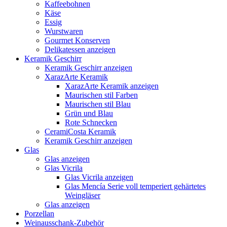
Kaffeebohnen
Käse
Essig
Wurstwaren
Gourmet Konserven
Delikatessen anzeigen
Keramik Geschirr
Keramik Geschirr anzeigen
XarazArte Keramik
XarazArte Keramik anzeigen
Maurischen stil Farben
Maurischen stil Blau
Grün und Blau
Rote Schnecken
CeramiCosta Keramik
Keramik Geschirr anzeigen
Glas
Glas anzeigen
Glas Vicrila
Glas Vicrila anzeigen
Glas Mencía Serie voll temperiert gehärtetes
Weingläser
Glas anzeigen
Porzellan
Weinausschank-Zubehör