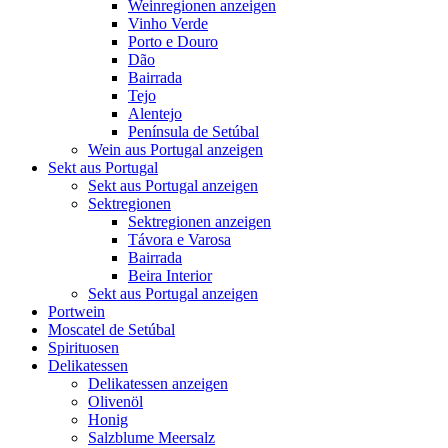
Weinregionen anzeigen
Vinho Verde
Porto e Douro
Dão
Bairrada
Tejo
Alentejo
Península de Setúbal
Wein aus Portugal anzeigen
Sekt aus Portugal
Sekt aus Portugal anzeigen
Sektregionen
Sektregionen anzeigen
Távora e Varosa
Bairrada
Beira Interior
Sekt aus Portugal anzeigen
Portwein
Moscatel de Setúbal
Spirituosen
Delikatessen
Delikatessen anzeigen
Olivenöl
Honig
Salzblume Meersalz