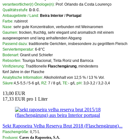
verantwortlicher(r) Önologe(n):
Prof. Orlando da Costa Lourenço
Qualitätsstufe:
D.O.C.
Anbaugebiete / Land:
Beira Interior
/
Portugal
Farbe:
rubinrot
Nase:
sehr gute Konzentration, verbunden mit Weinaromen
Gaumen:
trocken, fruchtig, sehr elegant und aromatisch mit einem
ausgewogenen und lang anhaltenden Abgang
Passend dazu:
traditionelle Gerichten, insbesondere zu gegrilltem Fleisch
Serviertemperatur:
6-8°C
Bodenart:
Granit und Schiefer
Rebsorten:
Touriga Nacional, Tinta Roriz und Barroca
Vinifizierung:
Traditionelle
Flaschengärung
, mindestens
fünf Jahre in der Flasche
Analytische Information:
Alkoholinhalt von 12,5 % / 13 % Vol.
Säure:
4,5-5,5 / 5-6 g/L
RZ:
7 / 8 g/L
TE:
- g/L
pH:
3,0-3,2 / 3,2-3,4
13,00 EUR
17,33 EUR pro 1 Liter
Sekt Raposeira Velha Reserva Brut 2018 (Flaschengärung)...
Flaschengröße:
0,75 L
Produzent:
Caves da Raposeira, S.A.