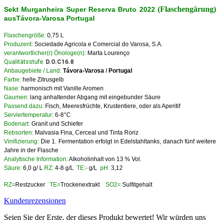
(Flaschengärung)
Sekt
Murganheira Super
Reserva Bruto 2022
ausTávora-Varosa Portugal
Flaschengröße:
0,75 L
Produzent:
Sociedade Agricola e Comercial do Varosa, S.A.
verantwortlicher(r) Önologe(n):
Marta Lourenço
Qualitätsstufe:
D.O.C16.8
Anbaugebiete / Land:
Távora-Varosa
/
Portugal
Farbe:
helle Zitrusgelb
Nase:
harmonisch mit Vanille Aromen
Gaumen:
lang anhaltender Abgang mit eingebunder Säure
Passend dazu:
Fisch, Meeresfrüchte, Krustentiere, oder als Aperitif
Serviertemperatur:
6-8°C
Bodenart:
Granit und Schiefer
Rebsorten:
Malvasia Fina, Cerceal und Tinta Roriz
Vinifizierung:
Die 1. Fermentation erfolgt in Edelstahltanks, danach fünf weitere
Jahre in der Flasche
Analytische Information:
Alkoholinhalt von 13 % Vol.
Säure:
6,0 g/ L
RZ:
4-8 g/L
TE:
- g/L
pH:
3,12
RZ=
Restzucker
TE=
Trockenextrakt
SO2=
Sulfitgehalt
Kundenrezensionen
Seien Sie der Erste, der dieses Produkt bewertet! Wir würden uns