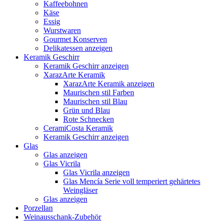
Kaffeebohnen
Käse
Essig
Wurstwaren
Gourmet Konserven
Delikatessen anzeigen
Keramik Geschirr
Keramik Geschirr anzeigen
XarazArte Keramik
XarazArte Keramik anzeigen
Maurischen stil Farben
Maurischen stil Blau
Grün und Blau
Rote Schnecken
CeramiCosta Keramik
Keramik Geschirr anzeigen
Glas
Glas anzeigen
Glas Vicrila
Glas Vicrila anzeigen
Glas Mencía Serie voll temperiert gehärtetes
Weingläser
Glas anzeigen
Porzellan
Weinausschank-Zubehör