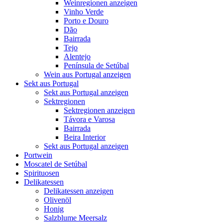
Weinregionen anzeigen
Vinho Verde
Porto e Douro
Dão
Bairrada
Tejo
Alentejo
Península de Setúbal
Wein aus Portugal anzeigen
Sekt aus Portugal
Sekt aus Portugal anzeigen
Sektregionen
Sektregionen anzeigen
Távora e Varosa
Bairrada
Beira Interior
Sekt aus Portugal anzeigen
Portwein
Moscatel de Setúbal
Spirituosen
Delikatessen
Delikatessen anzeigen
Olivenöl
Honig
Salzblume Meersalz